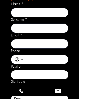
Name
*
Surname
*
Email
*
Phone
Position
Start date